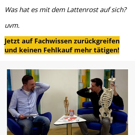
Was hat es mit dem Lattenrost auf sich?
uvm.
Jetzt auf Fachwissen zurückgreifen
und keinen Fehlkauf mehr tätigen!