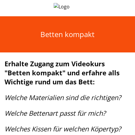
Betten kompakt
Erhalte Zugang zum Videokurs
"Betten kompakt" und erfahre alls
Wichtige rund um das Bett:
Welche Materialien sind die richtigen?
Welche Bettenart passt für mich?
Welches Kissen für welchen Köpertyp?