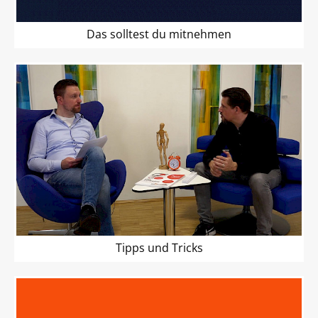
Das solltest du mitnehmen
Tipps und Tricks