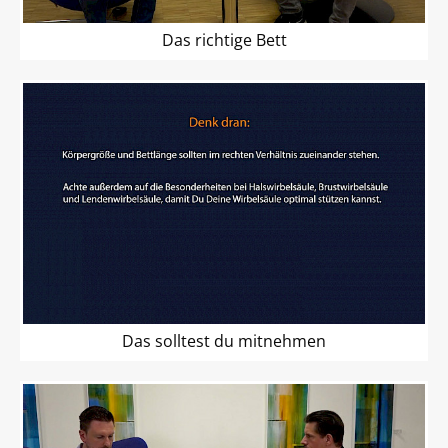
Das richtige Bett
Das solltest du mitnehmen