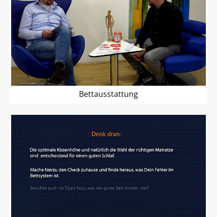
Bettausstattung